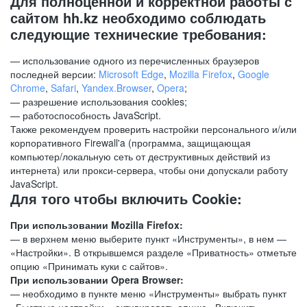
Для полноценной и корректной работы с
сайтом hh.kz необходимо соблюдать
следующие технические требования:
— использование одного из перечисленных браузеров
последней версии:
Microsoft Edge
,
Mozilla Firefox
,
Google
Chrome
,
Safari
,
Yandex.Browser
,
Opera
;
— разрешение использования cookies;
— работоспособность JavaScript.
Также рекомендуем проверить настройки персонального и/или
корпоративного Firewall'a (программа, защищающая
компьютер/локальную сеть от деструктивных действий из
интернета) или прокси-сервера, чтобы они допускали работу
JavaScript.
Для того чтобы включить Cookie:
При использовании Mozilla Firefox:
— в верхнем меню выберите пункт «Инструменты», в нем —
«Настройки». В открывшемся разделе «Приватность» отметьте
опцию «Принимать куки с сайтов».
При использовании Opera Browser:
— необходимо в пункте меню «Инструменты» выбрать пункт