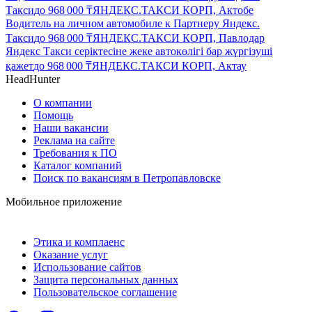
Такси
до
968 000
₸
ЯНДЕКС.ТАКСИ КОРП, Актобе
Водитель на личном автомобиле к Партнеру Яндекс.
Такси
до
968 000
₸
ЯНДЕКС.ТАКСИ КОРП, Павлодар
Яндекс Такси серіктесіне жеке автокөлігі бар жүргізуші
қажет
до
968 000
₸
ЯНДЕКС.ТАКСИ КОРП, Актау
HeadHunter
О компании
Помощь
Наши вакансии
Реклама на сайте
Требования к ПО
Каталог компаний
Поиск по вакансиям в Петропавловске
Мобильное приложение
Этика и комплаенс
Оказание услуг
Использование сайтов
Защита персональных данных
Пользовательское соглашение