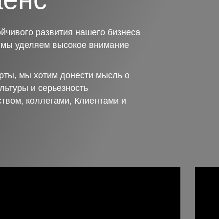
йчивого развития нашего бизнеса
о мы уделяем высокое внимание
рты, мы хотим донести мысль о
льтуры и серьезность
ством, коллегами, Клиентами и