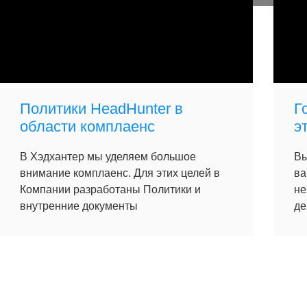
Политики HeadHunter в
Г
области комплаенс
э
В Хэдхантер мы уделяем большое
Вы
внимание комплаенс. Для этих целей в
ва
Компании разработаны Политики и
не
внутренние документы
де