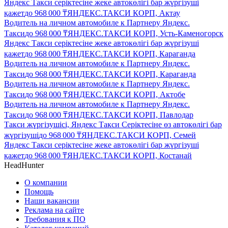
Яндекс Такси серіктесіне жеке автокөлігі бар жүргізуші
қажет
до
968 000
₸
ЯНДЕКС.ТАКСИ КОРП, Актау
Водитель на личном автомобиле к Партнеру Яндекс.
Такси
до
968 000
₸
ЯНДЕКС.ТАКСИ КОРП, Усть-Каменогорск
Яндекс Такси серіктесіне жеке автокөлігі бар жүргізуші
қажет
до
968 000
₸
ЯНДЕКС.ТАКСИ КОРП, Караганда
Водитель на личном автомобиле к Партнеру Яндекс.
Такси
до
968 000
₸
ЯНДЕКС.ТАКСИ КОРП, Караганда
Водитель на личном автомобиле к Партнеру Яндекс.
Такси
до
968 000
₸
ЯНДЕКС.ТАКСИ КОРП, Актобе
Водитель на личном автомобиле к Партнеру Яндекс.
Такси
до
968 000
₸
ЯНДЕКС.ТАКСИ КОРП, Павлодар
Такси жүргізушісі, Яндекс Такси Серіктесіне өз автокөлігі бар
жүргізуші
до
968 000
₸
ЯНДЕКС.ТАКСИ КОРП, Семей
Яндекс Такси серіктесіне жеке автокөлігі бар жүргізуші
қажет
до
968 000
₸
ЯНДЕКС.ТАКСИ КОРП, Костанай
HeadHunter
О компании
Помощь
Наши вакансии
Реклама на сайте
Требования к ПО