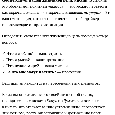
соответствует вашей жизненной цели, миссии.
В Японии
это обозначают понятием
«икигай»
— его можно перевести
как
«причина жить»
или
«причина вставать по утрам»
. Это
ваша мотивация, которая наполняет энергией, драйвер
и противоядие от прокрастинации.
Определить свою главную жизненную цель помогут четыре
вопроса:
✓
Что я люблю?
— ваша страсть.
✓
Что я умею?
— ваше призвание.
✓
Что нужно миру?
— ваша миссия.
✓
За что мне могут платить?
— профессия.
Ваш икигай находится на пересечении этих элементов.
Когда вы определились со своей жизненной целью,
пройдитесь по спискам
«Хочу»
и
«Должен»
и оставьте
в них то, что отвечает вашим устремлениям, способствует
личностному росту, благополучию и достижению целей.