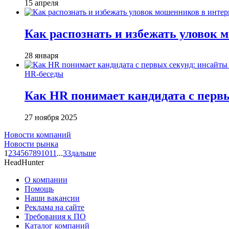
15 апреля
Как распознать и избежать уловок 
28 января
HR-беседы
Как HR понимает кандидата с первы
27 ноября 2025
Новости компаний
Новости рынка
1
2
3
4
5
6
7
8
9
10
11
...
33
дальше
HeadHunter
О компании
Помощь
Наши вакансии
Реклама на сайте
Требования к ПО
Каталог компаний