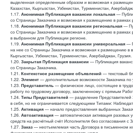
выделенная определенным образом и возможная к размещени
Казахстан, Кыргызстан, Узбекистан, Туркменистан, Азербайджа
1.17.
Анонимная Публикация вакансии локальная
— Публик
со Страницы Заказчика и возможная к размещению в рамках 
1.18.
Анонимная Публикация вакансии региональная
— Пу
со Страницы Заказчика и возможная к размещению в рамках р
в выбранном для Публикации регионе.
1.19.
Анонимная Публикация вакансии универсальная
— П
на нее со Страницы Заказчика и возможная к размещению в в
Кыргызстан, Узбекистан, Туркменистан, Азербайджан, Грузия.
1.20.
Закрытая Публикация вакансии
— Публикация ваканси
со Страницы Заказчика.
1.21.
Контекстное размещение объявлений
— текстовый бло
1.22.
Элемент
— дополнительные возможности Заказчика по 
1.23.
Представитель
— физическое лицо, состоящее в труд
работу по трудовому договору, заключенному с прямым Рабо
1.24.
Типы Представителей
— разделение Представителей З
в себя, но не ограничивается следующими Типами: Наблюдат
1.25.
Активация
— начало предоставления выбранных Заказч
1.26.
Автоактивация
— автоматическая активация разовых ус
средств на расчётный счёт Исполнителя без согласования с З
1.27.
Заказ
— неотъемлемая часть Договора в письменном ил
фиксируют наименование и стоимость услуг.