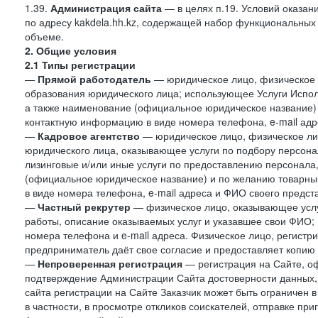
1.39.
Администрация сайта
— в целях п.19. Условий оказа
по адресу kakdela.hh.kz, содержащей набор функциональных
объеме.
2. Общие условия
2.1 Типы регистрации
—
Прямой работодатель
— юридическое лицо, физическое 
образования юридического лица; использующее Услуги Испол
а также наименование (официальное юридическое название)
контактную информацию в виде номера телефона, e-mail адр
—
Кадровое агентство
— юридическое лицо, физическое ли
юридического лица, оказывающее услуги по подбору персонал
лизинговые и/или иные услуги по предоставлению персонала
(официальное юридическое название) и по желанию товарн
в виде номера телефона, e-mail адреса и ФИО своего предст
—
Частный рекрутер
— физическое лицо, оказывающее услу
работы, описание оказываемых услуг и указавшее свои ФИО
номера телефона и e-mail адреса. Физическое лицо, регистр
предприниматель даёт свое согласие и предоставляет копию
—
Непроверенная регистрация
— регистрация на Сайте, о
подтверждение Администрации Сайта достоверности данных,
сайта регистрации на Сайте Заказчик может быть ограничен 
в частности, в просмотре откликов соискателей, отправке пр