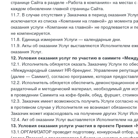
странице Сайта в разделе «Работа в компаниях» на местах с
каждом обновлении главной страницы Сайта.
11.7. В случае отсутствия у Заказчика в период оказания Усл
исключается из списка «Компании на главной» до момента ра
оказания услуги «Компании на главной» не продлевается и п
не компенсируется.
11.8. Единица измерения Услуги — календарные дни.
11.9. Акты об оказании Услуг выставляются Исполнителем еж
оказания Услуг.
12. Условия оказания услуг по участию в саммите «Меж
12.1. Исполнитель обязуется оказать Заказчику Услуги по об
«Международный саммит HR-брендинг. Управление репутацие
(далее — Саммит), согласно программе, которая предоставля
12.2. Исполнитель обязуется обеспечить демонстрационное 
раздаточный и методический материал, необходимый для исп
в проведении Саммита на кофе-брейк, обед, фуршет, стоимост
12.3. Заказчик имеет возможность получить Услуги согласно 
в противном случае у Исполнителя не возникает обязанности
Заказчик может израсходовать на получение других Услуг Ис
12.4. Акт об оказании Услуг выставляется Исполнителем на да
13. Условия оказания услуги участия в проекте Преми
13.1.ОРГАНИЗАТОР проводит подготовку, конкурсный отбор,
(далее Премия) и предоставляет 1 билет на участие в конф