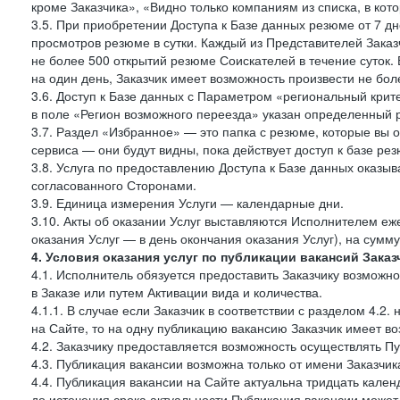
кроме Заказчика», «Видно только компаниям из списка, в кото
3.5. При приобретении Доступа к Базе данных резюме от 7 дн
просмотров резюме в сутки. Каждый из Представителей Зак
не более 500 открытий резюме Соискателей в течение суток.
на один день, Заказчик имеет возможность произвести не бо
3.6. Доступ к Базе данных с Параметром «региональный крит
в поле «Регион возможного переезда» указан определенный р
3.7. Раздел «Избранное» — это папка с резюме, которые вы 
сервиса — они будут видны, пока действует доступ к базе ре
3.8. Услуга по предоставлению Доступа к Базе данных оказы
согласованного Сторонами.
3.9. Единица измерения Услуги — календарные дни.
3.10. Акты об оказании Услуг выставляются Исполнителем еж
оказания Услуг — в день окончания оказания Услуг), на сумм
4. Условия оказания услуг по публикации вакансий Заказ
4.1. Исполнитель обязуется предоставить Заказчику возможн
в Заказе или путем Активации вида и количества.
4.1.1. В случае если Заказчик в соответствии с разделом 4.
на Сайте, то на одну публикацию вакансию Заказчик имеет в
4.2. Заказчику предоставляется возможность осуществлять П
4.3. Публикация вакансии возможна только от имени Заказчи
4.4. Публикация вакансии на Сайте актуальна тридцать кале
до истечения срока актуальности Публикация вакансии може