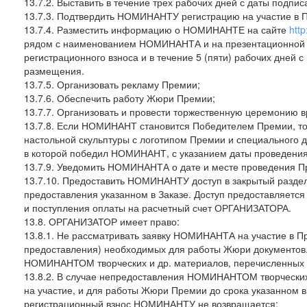
13.7.2. Выставить в течение трех рабочих дней с даты подп
13.7.3. Подтвердить НОМИНАНТУ регистрацию на участие в 
13.7.4. Разместить информацию о НОМИНАНТЕ на сайте
http
рядом с наименованием НОМИНАНТА и на презентационной 
регистрационного взноса и в течение 5 (пяти) рабочих дн
размещения.
13.7.5. Организовать рекламу Премии;
13.7.6. Обеспечить работу Жюри Премии;
13.7.7. Организовать и провести торжественную церемонию 
13.7.8. Если НОМИНАНТ становится Победителем Премии, т
настольной скульптуры с логотипом Премии и специального д
в которой победил НОМИНАНТ, с указанием даты проведени
13.7.9. Уведомить НОМИНАНТА о дате и месте проведения П
13.7.10. Предоставить НОМИНАНТУ доступ в закрытый раздел
предоставления указанном в Заказе. Доступ предоставляет
и поступления оплаты на расчетный счет ОРГАНИЗАТОРА.
13.8. ОРГАНИЗАТОР имеет право:
13.8.1. Не рассматривать заявку НОМИНАНТА на участие в П
предоставления) необходимых для работы Жюри документов.
НОМИНАНТОМ творческих и др. материалов, перечисленных в
13.8.2. В случае непредоставления НОМИНАНТОМ творческих
на участие, и для работы Жюри Премии до срока указанном 
регистрационный взнос НОМИНАНТУ не возвращается;