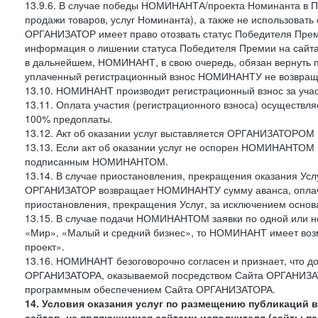
13.9.6. В случае победы НОМИНАНТА/проекта Номинанта в Пр
продажи товаров, услуг Номинанта), а также не использоват
ОРГАНИЗАТОР имеет право отозвать статус Победителя Пре
информация о лишении статуса Победителя Премии на сайт
в дальнейшем, НОМИНАНТ, в свою очередь, обязан вернуть
уплаченный регистрационный взнос НОМИНАНТУ не возвращ
13.10. НОМИНАНТ производит регистрационный взнос за участ
13.11. Оплата участия (регистрационного взноса) осуществ
100% предоплаты.
13.12. Акт об оказании услуг выставляется ОРГАНИЗАТОРОМ
13.13. Если акт об оказании услуг не оспорен НОМИНАНТОМ в
подписанным НОМИНАНТОМ.
13.14. В случае приостановления, прекращения оказания Усл
ОРГАНИЗАТОР возвращает НОМИНАНТУ сумму аванса, оплач
приостановления, прекращения Услуг, за исключением основа
13.15. В случае подачи НОМИНАНТОМ заявки по одной или н
«Мир», «Малый и средний бизнес», то НОМИНАНТ имеет возм
проект».
13.16. НОМИНАНТ безоговорочно согласен и признает, что 
ОРГАНИЗАТОРА, оказываемой посредством Сайта ОРГАНИЗАТО
программным обеспечением Сайта ОРГАНИЗАТОРА.
14. Условия оказания услуг по размещению публикаций 
сайтов, не являющимися сайтами исполнителя (сайты па