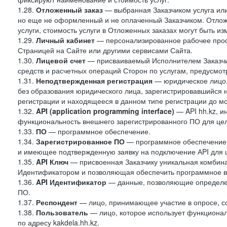
1.28.
Отложенный заказ
— выбранная Заказчиком услуга или
но еще не оформленный и не оплаченный Заказчиком. Отложе
услуги, стоимость услуги в Отложенных заказах могут быть 
1.29.
Личный кабинет
— персонализированное рабочее прост
Страницей на Сайте или другими сервисами Сайта.
1.30.
Лицевой счет
— присваиваемый Исполнителем Заказчик
средств и расчетных операций Сторон по услугам, предусмотр
1.31.
Неподтвержденная регистрация
— юридическое лицо,
без образования юридического лица, зарегистрировавшийся 
регистрации и находящееся в данном типе регистрации до м
1.32.
API (application programming interface)
— API hh.kz, 
функциональность внешнего зарегистрированного ПО для це
1.33.
ПО
— программное обеспечение.
1.34.
Зарегистрированное ПО
— программное обеспечение,
и имеющее подтвержденную заявку на подключение АPI для 
1.35.
API Ключ
— присвоенная Заказчику уникальная комбинац
Идентификатором и позволяющая обеспечить программное в
1.36.
API Идентификатор
— данные, позволяющие определен
ПО.
1.37.
Респондент
— лицо, принимающее участие в опросе, со
1.38.
Пользователь
— лицо, которое использует функциона
по адресу kakdela.hh.kz.