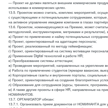
— Проект не должен являться внешним коммерческим продукт
использован в коммерческих целях.
13.5. Проектом можно считать, комплекс мероприятий, ос
с существующими и потенциальными сотрудниками, которые 
на активное управление имиджем компании в глазах партнёро
13.6. Проектом, номинирующимся на Премию, может считатьс
методологией, инструментарием, метриками и результатом), в
а) Проект по привлечению и найму потенциальных сотрудник
б) Проект, ориентированный на адаптацию персонала;
в) Проект, реализованный по методу геймификации;
г) Проект, ориентированный на систему мотивации персонала
д) Применение Digital технологий в работе HR;
е) Преобразование системы аттестации;
ж) Проведение мероприятий, направленных на укрепление вн
з) Работа по привлечению студентов (ярмарки вакансии, выез
и) Корпоративные газеты и внутренние порталы, социальные 
к) Проект, ориентированный на создание благоприятных усло
л) Образование для сотрудников (курсы, тренинги, програм
м) А также другие проекты в сфере HR, направленные на прив
НОМИНАНТОВ.
13.7. ОРГАНИЗАТОР обязан:
13.7.1. Организовать прием документов от НОМИНАНТА для у