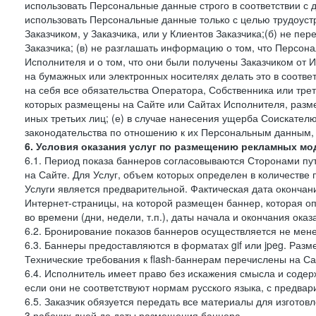
использовать Персональные данные строго в соответствии с 
использовать Персональные данные только с целью трудоуст
Заказчиком, у Заказчика, или у Клиентов Заказчика;(б) не п
Заказчика; (в) не разглашать информацию о том, что Персон
Исполнителя и о том, что они были получены Заказчиком от 
на бумажных или электронных носителях делать это в соотве
на себя все обязательства Оператора, Собственника или тре
которых размещены на Сайте или Сайтах Исполнителя, разме
иных третьих лиц; (е) в случае нанесения ущерба Соискател
законодательства по отношению к их Персональным данным, о
6. Условия оказания услуг по размещению рекламных мо
6.1. Период показа баннеров согласовываются Сторонами пут
на Сайте. Для Услуг, объем которых определен в количестве 
Услуги является предварительной. Фактическая дата окончан
Интернет-страницы, на которой размещен баннер, которая оп
во времени (дни, недели, т.п.), даты начала и окончания оказ
6.2. Бронирование показов баннеров осуществляется не менее
6.3. Баннеры предоставляются в форматах gif или jpeg. Раз
Технические требования к flash-баннерам перечислены на Са
6.4. Исполнитель имеет право без искажения смысла и соде
если они не соответствуют нормам русского языка, с предва
6.5. Заказчик обязуется передать все материалы для изготов
3 рабочих дней до даты размещения баннера.