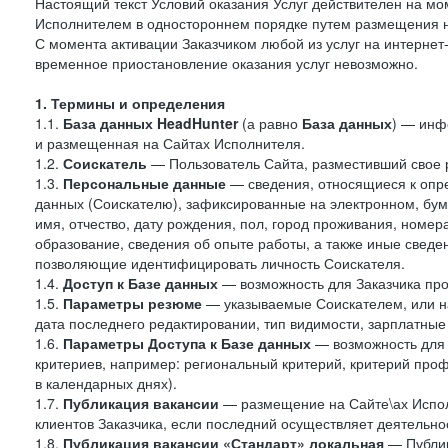
Настоящий текст Условий оказания Услуг действителен на мо
Исполнителем в одностороннем порядке путем размещения н
С момента активации Заказчиком любой из услуг на интернет
временное приостановление оказания услуг невозможно.
1. Термины и определения
1.1.
База данных HeadHunter
(а равно
База данных
) — инф
и размещенная на Сайтах Исполнителя.
1.2.
Соискатель
— Пользователь Сайта, разместивший свое 
1.3.
Персональные данные
— сведения, относящиеся к опр
данных (Соискателю), зафиксированные на электронном, бу
имя, отчество, дату рождения, пол, город проживания, номер
образование, сведения об опыте работы, а также иные сведен
позволяющие идентифицировать личность Соискателя.
1.4.
Доступ к Базе данных
— возможность для Заказчика про
1.5.
Параметры резюме
— указываемые Соискателем, или н
дата последнего редактировании, тип видимости, зарплатные
1.6.
Параметры Доступа к Базе данных
— возможность для 
критериев, например: региональный критерий, критерий про
в календарных днях).
1.7.
Публикация вакансии
— размещение на Сайте\ах Испол
клиентов Заказчика, если последний осуществляет деятельнос
1.8.
Публикация вакансии «Стандарт» локальная
— Публик