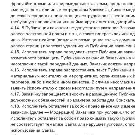
франчайзинговые или «пирамидальные» схемы, предлагающие
«менеджером» или иным сотрудником Заказчика, бизнес моде
денежных средств от нижестоящих сотрудников вышестоящим,
требующую привлечения или найма других агентов, дистрибъ
4.14. В Публикации вакансии не допускается указание Заказ
адреса электронной почты и.т.п.), а также гиперссылок или 
иных Интернет-сайтов (возможно размещение только доменног
адреса страниц подлежат удалению из Публикации вакансии 
4.15. Исполнитель вправе передавать текст Публикации вака
возможности размещать Публикацию вакансии Заказчика на ин
несогласия с такой передачей данных, Заказчик должен напр
4.16. Исполнитель вправе распространять текст Публикации в
материальных носителях на мероприятиях, организованных И
партнера, либо в любом ином качестве. В случае несогласия
заявить Исполнителю о своем несогласии путем направления
4.17. Заказчику запрещается вносить в размещенную Публи
должностных обязанностей и характера работы для Соискател
4.18. Исполнитель оставляет за собой право внесения измен
вакансии (далее — Модерация) Заказчика при условии, что э
Исполнитель оставляет за собой право снимать такую Публик
не соответствует тематике Сайта или нарушает условия, опис
использования Сайта.