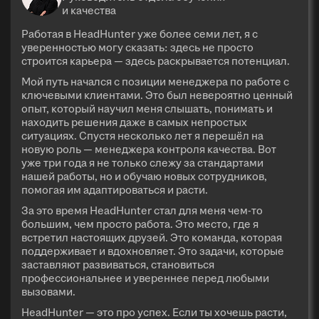
и качества
Работая в HeadHunter уже более семи лет, я с
уверенностью могу сказать: здесь не просто
строится карьера — здесь раскрывается потенциал.
Мой путь начался с позиции менеджера по работе с
ключевыми клиентами. Это был невероятно ценный
опыт, который научил меня слышать, понимать и
находить решения даже в самых непростых
ситуациях. Спустя несколько лет я перешёл на
новую роль — менеджера контроля качества. Вот
уже три года я не только слежу за стандартами
нашей работы, но и обучаю новых сотрудников,
помогая им адаптироваться и расти.
За это время HeadHunter стал для меня чем-то
большим, чем просто работа. Это место, где я
встретил настоящих друзей. Это команда, которая
поддерживает и вдохновляет. Это задачи, которые
заставляют развиваться, становиться
профессиональнее и увереннее перед любыми
вызовами.
HeadHunter — это про успех. Если ты хочешь расти,