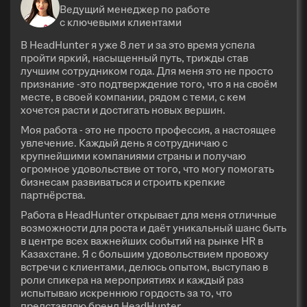
Ведущий менеджер по работе
с ключевыми клиентами
В HeadHunter я уже 8 лет и за это время успела
пройти яркий, насыщенный путь, трижды став
лучшим сотрудником года. Для меня это не просто
признание -это подтверждение того, что я на своём
месте, в своей компании, рядом с теми, с кем
хочется расти и достигать новых вершин.
Моя работа - это не просто профессия, а настоящее
увлечение. Каждый день я сотрудничаю с
крупнейшими компаниями страны и получаю
огромное удовольствие от того, что могу помогать
бизнесам развиваться и строить крепкие
партнёрства.
Работа в HeadHunter открывает для меня отличные
возможности для роста и даёт уникальный шанс быть
в центре всех важнейших событий на рынке HR в
Казахстане. Я с большим удовольствием провожу
встречи с клиентами, делюсь опытом, выступаю в
роли спикера на мероприятиях и каждый раз
испытываю искреннюю гордость за то, что
представляю бренд HeadHunter.