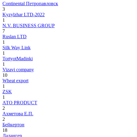
Continental Петропавловск
3
Kyzylzhar LTD-2022
1
N.V. BUSINESS GROUP
7
Ruslan LTD
1
Silk Way Link
1
TortyotMadinki
1
Vizavi company
10
Wheat export
1
ZSK
1
АТО PRODUCT
2
Ахметова Е.П.
2
Бейкертон
18
Далангер