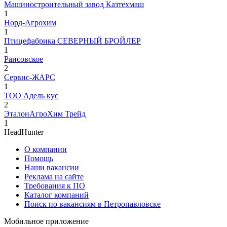
Машиностроительный завод Казтехмаш
1
Норд-Агрохим
1
Птицефабрика СЕВЕРНЫЙ БРОЙЛЕР
1
Раисовское
2
Сервис-ЖАРС
1
ТОО Адель кус
2
ЭталонАгроХим Трейд
1
HeadHunter
О компании
Помощь
Наши вакансии
Реклама на сайте
Требования к ПО
Каталог компаний
Поиск по вакансиям в Петропавловске
Мобильное приложение