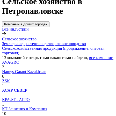
Сельское хозяйство в
Петропавловске
Компании в других городах
Все индустрии
Сельское хозяйство
Земледелие, растениеводство, животноводство
Сельскохозяйственная продукция (продвижение, оптовая
торговля)
13
компаний с открытыми вакансиями
найдено,
все компании
AVAGRO
2
Namys-Garant Kazakhstan
6
ZSK
1
АСАР СЕВЕР
1
КРАФТ - АГРО
1
КТ Зенченко и Компания
10