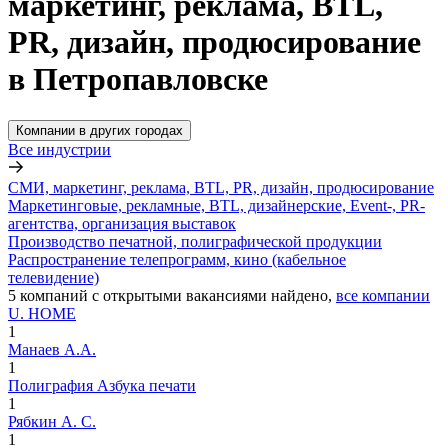
маркетинг, реклама, BTL,
PR, дизайн, продюсирование
в Петропавловске
Компании в других городах
Все индустрии
СМИ, маркетинг, реклама, BTL, PR, дизайн, продюсирование
Маркетинговые, рекламные, BTL, дизайнерские, Event-, PR-
агентства, организация выставок
Производство печатной, полиграфической продукции
Распространение телепрограмм, кино (кабельное
телевидение)
5
компаний с открытыми вакансиями
найдено,
все компании
U. HOME
1
Манаев А.А.
1
Полиграфия Азбука печати
1
Рябкин А. С.
1