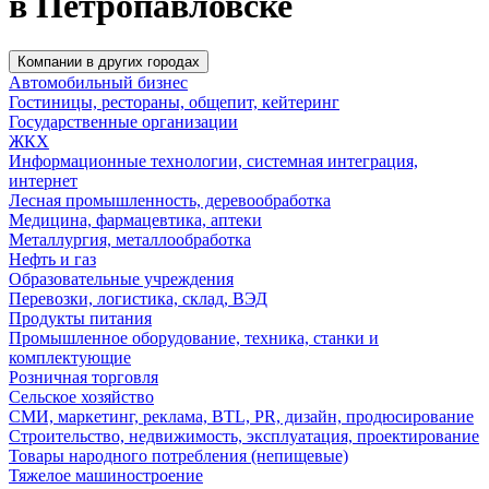
в Петропавловске
Компании в других городах
Автомобильный бизнес
Гостиницы, рестораны, общепит, кейтеринг
Государственные организации
ЖКХ
Информационные технологии, системная интеграция,
интернет
Лесная промышленность, деревообработка
Медицина, фармацевтика, аптеки
Металлургия, металлообработка
Нефть и газ
Образовательные учреждения
Перевозки, логистика, склад, ВЭД
Продукты питания
Промышленное оборудование, техника, станки и
комплектующие
Розничная торговля
Сельское хозяйство
СМИ, маркетинг, реклама, BTL, PR, дизайн, продюсирование
Строительство, недвижимость, эксплуатация, проектирование
Товары народного потребления (непищевые)
Тяжелое машиностроение