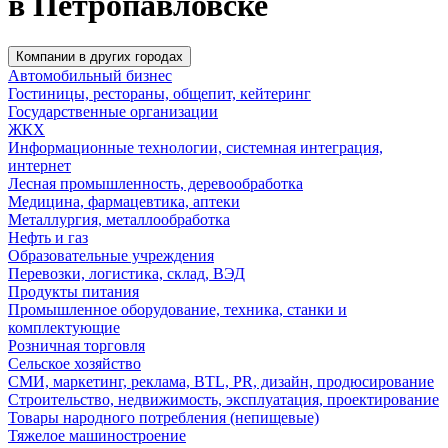
в Петропавловске
Компании в других городах
Автомобильный бизнес
Гостиницы, рестораны, общепит, кейтеринг
Государственные организации
ЖКХ
Информационные технологии, системная интеграция,
интернет
Лесная промышленность, деревообработка
Медицина, фармацевтика, аптеки
Металлургия, металлообработка
Нефть и газ
Образовательные учреждения
Перевозки, логистика, склад, ВЭД
Продукты питания
Промышленное оборудование, техника, станки и
комплектующие
Розничная торговля
Сельское хозяйство
СМИ, маркетинг, реклама, BTL, PR, дизайн, продюсирование
Строительство, недвижимость, эксплуатация, проектирование
Товары народного потребления (непищевые)
Тяжелое машиностроение