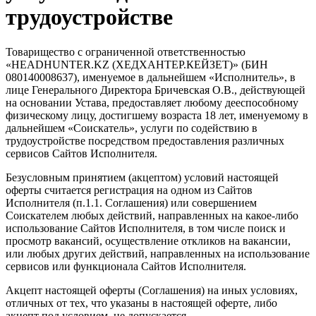
трудоустройстве
Товарищество с ограниченной ответственностью
«HEADHUNTER.KZ (ХЕДХАНТЕР.КЕЙЗЕТ)» (БИН
080140008637), именуемое в дальнейшем «Исполнитель», в
лице Генерального Директора Бричевская О.В., действующей
на основании Устава, предоставляет любому дееспособному
физическому лицу, достигшему возраста 18 лет, именуемому в
дальнейшем «Соискатель», услуги по содействию в
трудоустройстве посредством предоставления различных
сервисов Сайтов Исполнителя.
Безусловным принятием (акцептом) условий настоящей
оферты считается регистрация на одном из Сайтов
Исполнителя (п.1.1. Соглашения) или совершением
Соискателем любых действий, направленных на какое-либо
использование Сайтов Исполнителя, в том числе поиск и
просмотр вакансий, осуществление откликов на вакансии,
или любых других действий, направленных на использование
сервисов или функционала Сайтов Исполнителя.
Акцепт настоящей оферты (Соглашения) на иных условиях,
отличных от тех, что указаны в настоящей оферте, либо
акцепт под условием, не допускается.