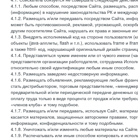
4.1.1. Любым способом, посредством Сайта, размещать, расп
(информацию) в нарушение законодательства РК и междунаро
4.1.2. Размещать и/или передавать посредством Сайта, инфо
может быть противозаконной, рекламой, угрожающей, оскорби
другим посетителям Сайта, нарушать их права и законные ин
4.1.3. Внедрять исполняемый код на стороне пользователя (клие
объекты (java-апплеты, flash и т.п.), использовать frame и 
а также html- код, нарушающий оригинальный дизайн страниц
4.1.4. Представляться чужим именем или от чужого имени (ча
представителя организации работодателя, сотрудника Испол
относительно своей идентификации любым иным способом.
4.1.5. Размещать заведомо недостоверную информацию.
4.1.6. Размещать объявления, рекламирующие любые франча
стать дистрибьютором, торговым представителем, «менеджер
предварительной и/или периодической передаче денежных 
оплату труда только в виде процента от продаж и/или требу
«членов клуба» и тому подобное.
4.1.7. Размещать и/или передавать, используя Сайт, материа
касается материалов, защищенных авторскими правами, тор
информации, конфиденциальности и тому подобными.
4.1.8. Уничтожать и/или изменять любые материалы на Сайте
4.1.9. Распечатывать или иным способом копировать и испо