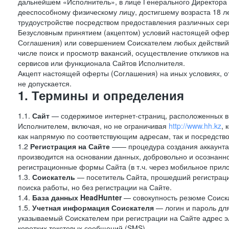
дальнейшем «Исполнитель», в лице Генерального Директора 
дееспособному физическому лицу, достигшему возраста 18 л
трудоустройстве посредством предоставления различных сер
Безусловным принятием (акцептом) условий настоящей оферт
Соглашения) или совершением Соискателем любых действий,
числе поиск и просмотр вакансий, осуществление откликов н
сервисов или функционала Сайтов Исполнителя.
Акцепт настоящей оферты (Соглашения) на иных условиях, от
не допускается.
1. Термины и определения
1.1.
Сайт
— содержимое интернет-страниц, расположенных в с
Исполнителем, включая, но не ограничивая
http://www.hh.kz
, 
как напрямую по соответствующим адресам, так и посредств
1.2
Регистрация на Сайте
—— процедура создания аккаунта 
производится на основании данных, добровольно и осознанн
регистрационные формы Сайта (в т.ч. через мобильное прило
1.3.
Соискатель
— посетитель Сайта, прошедший регистраци
поиска работы, но без регистрации на Сайте.
1.4.
База данных HeadHunter
— совокупность резюме Соиска
1.5.
Учетная информация Соискателя
— логин и пароль для
указываемый Соискателем при регистрации на Сайте адрес 
коротких текстовых сообщений (SMS).