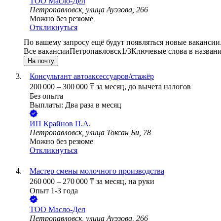
ТОО
Масло-Дел
Петропавловск, улица Ауэзова, 266
Можно без резюме
Откликнуться
По вашему запросу ещё будут появляться новые вакансии
Все вакансии
Петропавловск
1/3
Ключевые слова в названи
На почту
Консультант автоаксессуаров/стажёр
200 000
–
300 000
₸
за месяц,
до вычета налогов
Без опыта
Выплаты: Два раза в месяц
ИП
Крайнов П.А.
Петропавловск, улица Токсан Би, 78
Можно без резюме
Откликнуться
Мастер смены молочного производства
260 000
–
270 000
₸
за месяц,
на руки
Опыт 1-3 года
ТОО
Масло-Дел
Петропавловск, улица Ауэзова, 266