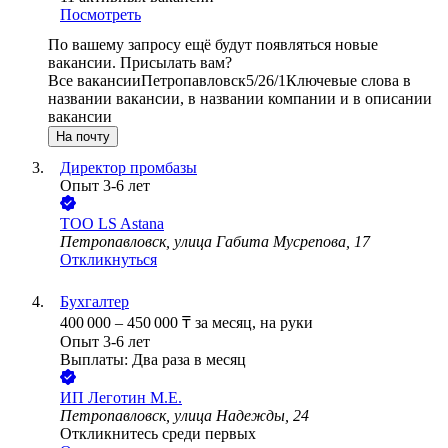
Посмотреть
По вашему запросу ещё будут появляться новые
вакансии. Присылать вам?
Все вакансии
Петропавловск
5/2
6/1
Ключевые слова в
названии вакансии, в названии компании и в описании
вакансии
На почту
Директор промбазы
Опыт 3-6 лет
ТОО
LS Astana
Петропавловск, улица Габита Мусрепова, 17
Откликнуться
Бухгалтер
400 000
–
450 000
₸
за месяц,
на руки
Опыт 3-6 лет
Выплаты: Два раза в месяц
ИП
Леготин М.Е.
Петропавловск, улица Надежды, 24
Откликнитесь среди первых